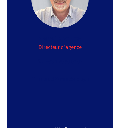
Marcel ROCHON
Directeur d'agence
+33 1 49 90 03 02
marcel@immo5noisy.fr