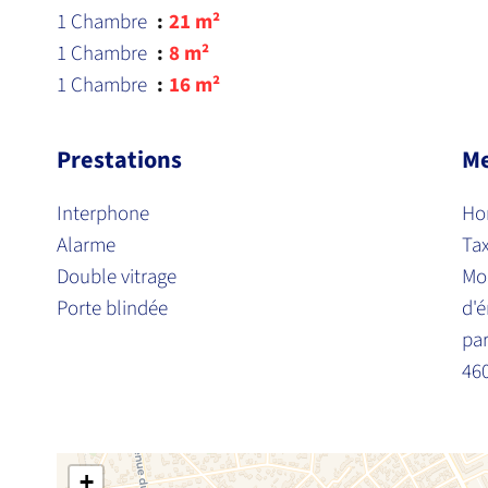
1 Chambre
21 m²
1 Chambre
8 m²
1 Chambre
16 m²
Prestations
Me
Interphone
Hon
Alarme
Ta
Double vitrage
Mo
Porte blindée
d'é
par
46
+