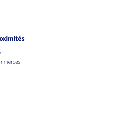
oximités
s
mmerces