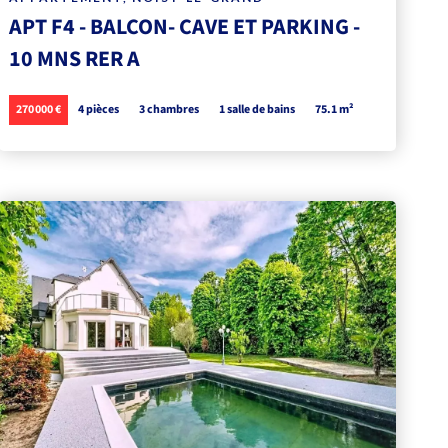
APT F4 - BALCON- CAVE ET PARKING -
10 MNS RER A
270 000 €
4 pièces
3 chambres
1 salle de bains
75.1 m²