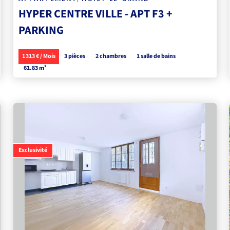
HYPER CENTRE VILLE - APT F3 +
PARKING
1 313 € / Mois
3 pièces
2 chambres
1 salle de bains
61.83 m²
Exclusivité