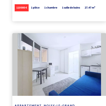
110 000 €
1 pièce
1 chambre
1 salle de bains
27.47 m²
APPARTEMENT, NOISY-LE-GRAND