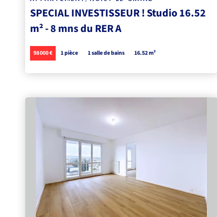
SPECIAL INVESTISSEUR ! Studio 16.52
m² - 8 mns du RER A
98 000 €
1 pièce
1 salle de bains
16.52 m²