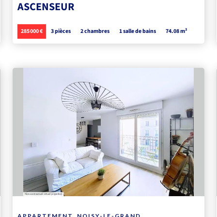
ASCENSEUR
285 000 €
3 pièces
2 chambres
1 salle de bains
74.08 m²
APPARTEMENT, NOISY-LE-GRAND