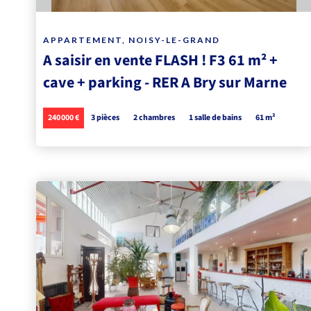
APPARTEMENT, NOISY-LE-GRAND
A saisir en vente FLASH ! F3 61 m² +
cave + parking - RER A Bry sur Marne
240 000 €
3 pièces
2 chambres
1 salle de bains
61 m²