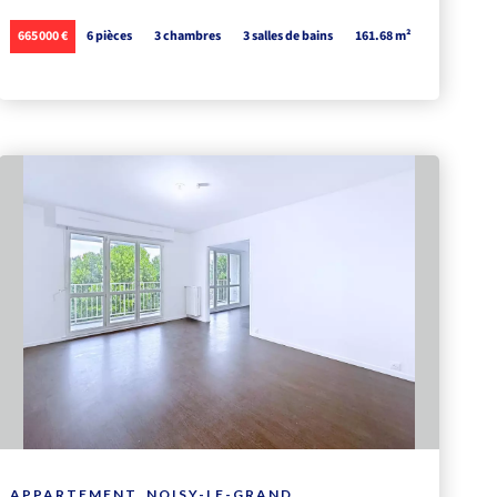
665 000 €
6 pièces
3 chambres
3 salles de bains
161.68 m²
APPARTEMENT, NOISY-LE-GRAND