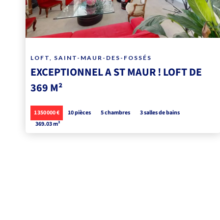
LOFT, SAINT-MAUR-DES-FOSSÉS
EXCEPTIONNEL A ST MAUR ! LOFT DE
369 M²
1 350 000 €
10 pièces
5 chambres
3 salles de bains
369.03 m²