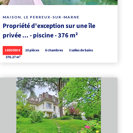
MAISON, LE PERREUX-SUR-MARNE
Propriété d'exception sur une île
privée ... - piscine - 376 m²
1 850 000 €
10 pièces
6 chambres
3 salles de bains
376.27 m²