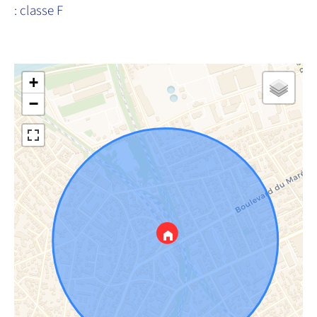
: classe F
+
−