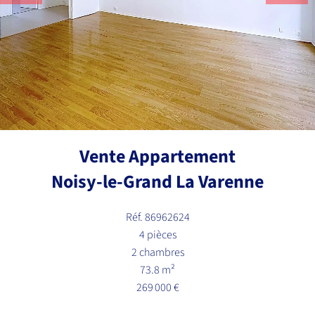
Vente Appartement
Noisy-le-Grand La Varenne
Réf. 86962624
4 pièces
2 chambres
73.8 m²
269 000 €